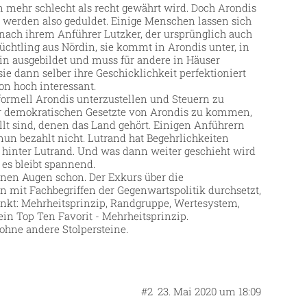
 mehr schlecht als recht gewährt wird. Doch Arondis
ge werden also geduldet. Einige Menschen lassen sich
 nach ihrem Anführer Lutzker, der ursprünglich auch
üchtling aus Nördin, sie kommt in Arondis unter, in
bin ausgebildet und muss für andere in Häuser
ie dann selber ihre Geschicklichkeit perfektioniert
on hoch interessant.
formell Arondis unterzustellen und Steuern zu
r demokratischen Gesetzte von Arondis zu kommen,
llt sind, denen das Land gehört. Einigen Anführern
un bezahlt nicht. Lutrand hat Begehrlichkeiten
 hinter Lutrand. Und was dann weiter geschieht wird
r es bleibt spannend.
inen Augen schon. Der Exkurs über die
 mit Fachbegriffen der Gegenwartspolitik durchsetzt,
inkt: Mehrheitsprinzip, Randgruppe, Wertesystem,
ein Top Ten Favorit - Mehrheitsprinzip.
 ohne andere Stolpersteine.
#2
23. Mai 2020 um 18:09