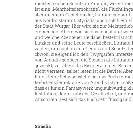
meisten suchen Schutz in Arondis, wo er ihnen
ist eine „Mehrheitsdemokratie“, die Flüchtlin
aber in einem Gebiet nieder, Lutrand genannt,
aus Nördin stammt. Myria ist auch solch ein Fl
der Stadt Wurgar. Hier wird sie zur Meisterdie
einbrechen. Allein wie sie das macht und wie s
und welche Abenteuer sie dabei besteht ist sch
Lutzker und seine Leute beschließen, Lutrand 
zahlen, um auch in den Genuss und Schutz de
obwohl sie eigentlich den Twyrgarfen unterste
von Arondis genügen die Steuern die Lutrand n
geweckt, vor allem das Eisenerz in den Bergen
nicht verraten, selber lesen ist die Devise! Abe
Eine kleine Schwachstelle hat das Buch in me
Mehrheitsdemokratie von Arondis ist dermaßen
dass es für ein Fantasywerk unglaubwürdig kl
Institution, demokratische Gesellschaft, und m
Ansonsten liest sich das Buch sehr flüssig und
Siraelia