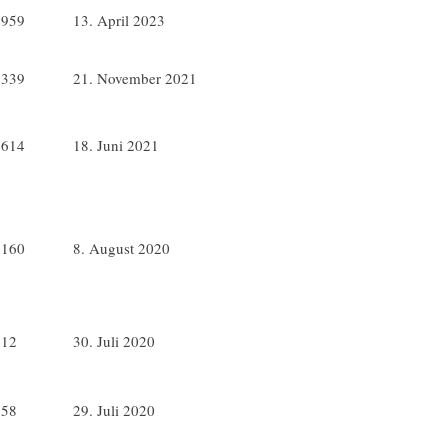
4959
13. April 2023
8339
21. November 2021
9614
18. Juni 2021
5160
8. August 2020
612
30. Juli 2020
758
29. Juli 2020