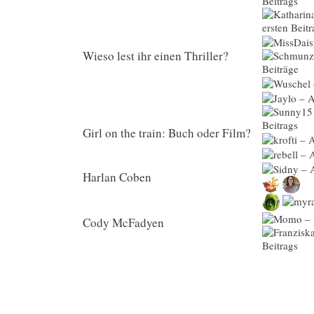
Wieso lest ihr einen Thriller?
Girl on the train: Buch oder Film?
Harlan Coben
Cody McFadyen