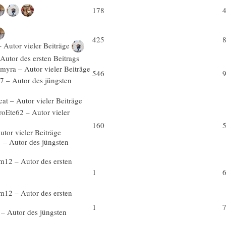
178
425
546
160
1
1