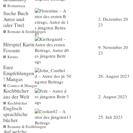
Romantasy
Suche Buch
Autor und
2. Dezember 20
1
oder Titel
23
Romane & Erzählungen
Hörspiel Karin
9. November 20
Fossum
0
23
Krimis
Eure
Empfehlungen
50
26. August 2023
! Mangas
Comics & Mangas
Kochbücher
aus der Welt
3
2. August 2023
Kochbücher
Englisch
sprachliche
13
25. Juli 2023
bücher
Romane & Erzählungen
Auf welche