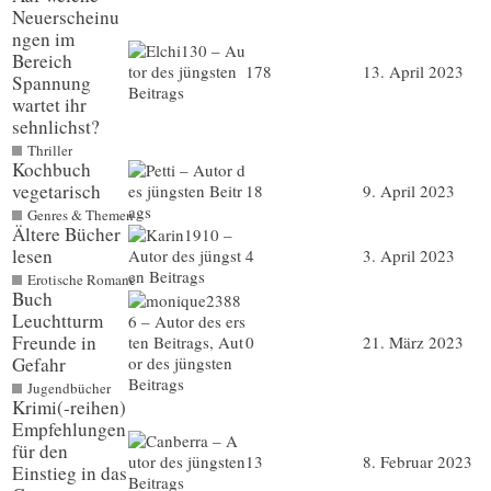
Neuerscheinu
ngen im
Bereich
178
13. April 2023
Spannung
wartet ihr
sehnlichst?
Thriller
Kochbuch
vegetarisch
18
9. April 2023
Genres & Themen
Ältere Bücher
lesen
4
3. April 2023
Erotische Romane
Buch
Leuchtturm
Freunde in
0
21. März 2023
Gefahr
Jugendbücher
Krimi(-reihen)
Empfehlungen
für den
13
8. Februar 2023
Einstieg in das